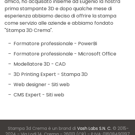
amico, ho acquisato insieme ad Eugenio la nostra
prima stampante 3D e dopo qualche mese di
esperienza abbiamo deciso di offrire la stampa
come servizio alle aziende e abbiamo fondato
"Stampa 3D Crema".
Formatore professionale - PowerBi
Formatore professionale - Microsoft Office
Modellatore 3D - CAD
3D Printing Expert - Stampa 3D
Web designer - Siti web
CMS Expert - Siti web
Stampa 3d Crema è un brand di
Vash Labs S.N. C.
© 2015-
2024 - Via Lodi 14, Crema - 26013 (CR) - P.IVA: 01608490197