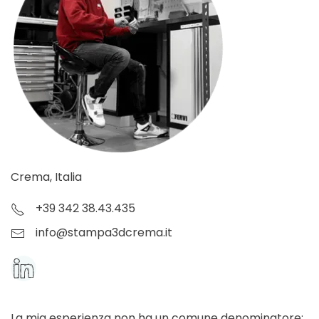
Crema, Italia
+39 342 38.43.435
info@stampa3dcrema.it
La mia esperienza non ha un comune denominatore;